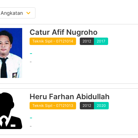
Catur Afif Nugroho
Teknik Sipil - 07121014
2012
2017
-
-
Heru Farhan Abidullah
Teknik Sipil - 07121013
2012
2020
-
-