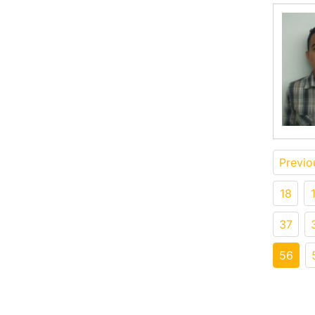
Previo
18
37
56