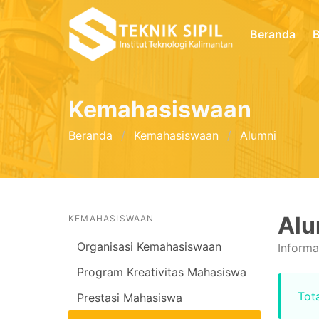
Beranda
B
Kemahasiswaan
Beranda
Kemahasiswaan
Alumni
Alu
KEMAHASISWAAN
Organisasi Kemahasiswaan
Informa
Program Kreativitas Mahasiswa
Tota
Prestasi Mahasiswa